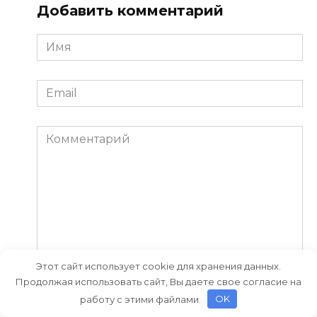
Добавить комментарий
Имя
*
Email
*
Комментарий
Этот сайт использует cookie для хранения данных.
Продолжая использовать сайт, Вы даете свое согласие на
Сохранить моё имя, email и адрес сайта в этом
работу с этими файлами.
OK
браузере для последующих моих комментариев.