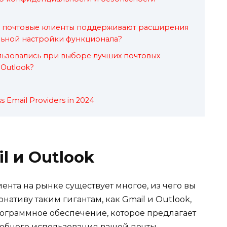
е почтовые клиенты поддерживают расширения
льной настройки функционала?
льзовались при выборе лучших почтовых
 Outlook?
s Email Providers in 2024
l и Outlook
ента на рынке существует многое, из чего вы
нативу таким гигантам, как Gmail и Outlook,
рограммное обеспечение, которое предлагает
обного использования вашей почты.