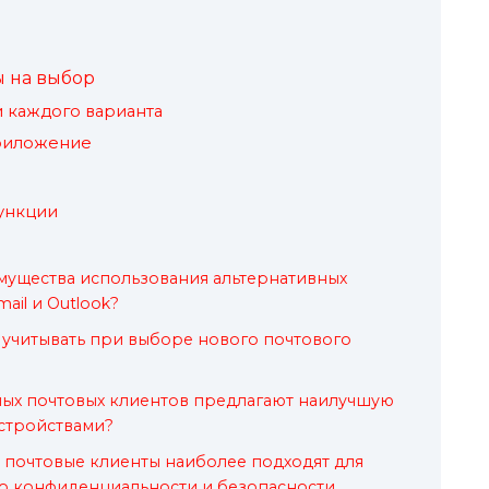
 на выбор
 каждого варианта
риложение
ункции
мущества использования альтернативных
ail и Outlook?
 учитывать при выборе нового почтового
ных почтовых клиентов предлагают наилучшую
стройствами?
 почтовые клиенты наиболее подходят для
 о конфиденциальности и безопасности