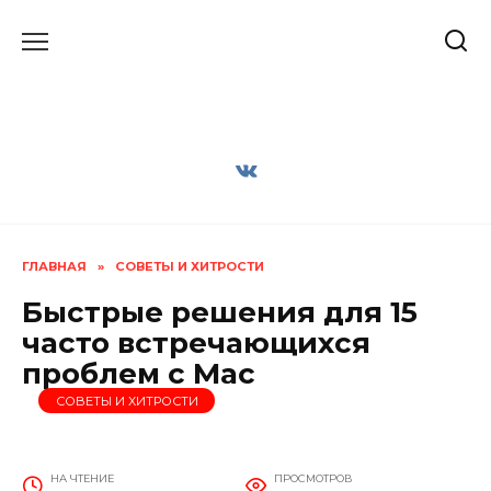
Перейти
к
содержанию
ГЛАВНАЯ
»
СОВЕТЫ И ХИТРОСТИ
Быстрые решения для 15
часто встречающихся
проблем с Mac
СОВЕТЫ И ХИТРОСТИ
НА ЧТЕНИЕ
ПРОСМОТРОВ