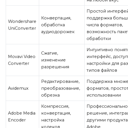
Простой интерфей
Конвертация,
поддержка больш
Wondershare
обработка
числа форматов,
UniConverter
аудиодорожек
возможность паке
обработки
Интуитивно поня
Сжатие,
Movavi Video
интерфейс, досту
изменение
Converter
настройки для ра
разрешения
типов файлов
Редактирование,
Поддержка множе
Avidemux
преобразование,
форматов, простот
обрезка
использовании
Компрессия,
Профессионально
Adobe Media
конвертация,
решение, интегра
Encoder
настройка
другими продукт
кодеков
Adobe