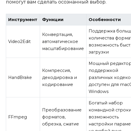
помогут вам сделать осознанный выбор.
Инструмент
Функции
Особенности
Поддержка больш
Конвертация,
количества форма
Video2Edit
автоматическое
возможность быс
масштабирование
загрузки
Мощный редактор
Компрессия,
поддержкой
HandBrake
декодировка и
различных кодеко
кодирование
доступен для mac
Windows
Богатый набор
Преобразование
командной строки
FFmpeg
форматов,
возможность
обрезка, сжатие
настройки параме
на любой вкус