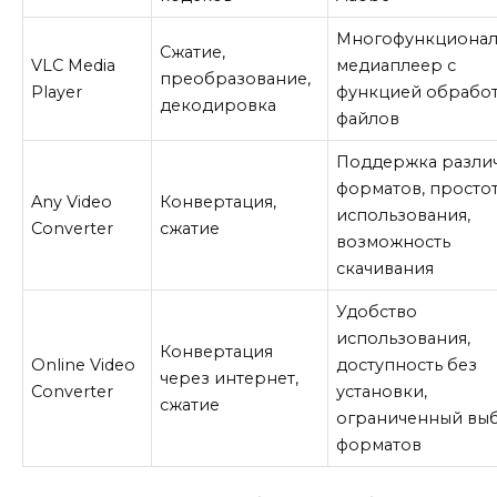
Многофункциона
Сжатие,
VLC Media
медиаплеер с
преобразование,
Player
функцией обрабо
декодировка
файлов
Поддержка разли
форматов, просто
Any Video
Конвертация,
использования,
Converter
сжатие
возможность
скачивания
Удобство
использования,
Конвертация
Online Video
доступность без
через интернет,
Converter
установки,
сжатие
ограниченный вы
форматов