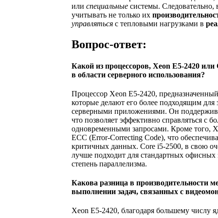
или
специальные
системы. Следовательно,
учитывать не только их
производительнос
управляться
с тепловыми нагрузками в
ре
Вопрос-ответ:
Какой из процессоров, Xeon E5-2420 или 
в области серверного использования?
Процессор Xeon E5-2420, предназначенный 
которые делают его более подходящим для 
серверными приложениями. Он поддерживае
что позволяет эффективно справляться с 
одновременными запросами. Кроме того, 
ECC (Error-Correcting Code), что обеспечи
критичных данных. Core i5-2500, в свою о
лучше подходит для стандартных офисных за
степень параллелизма.
Какова разница в производительности ме
выполнении задач, связанных с видеомо
Xeon E5-2420, благодаря большему числу я