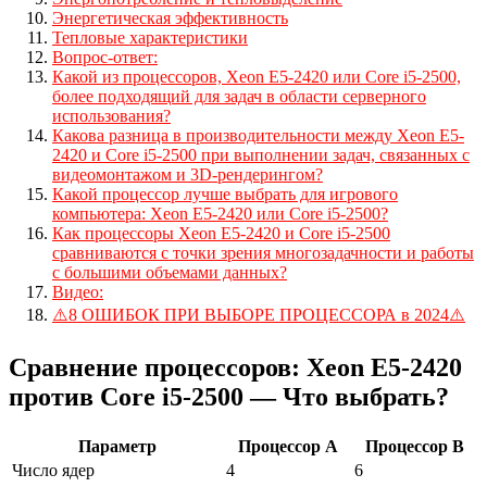
Энергетическая эффективность
Тепловые характеристики
Вопрос-ответ:
Какой из процессоров, Xeon E5-2420 или Core i5-2500,
более подходящий для задач в области серверного
использования?
Какова разница в производительности между Xeon E5-
2420 и Core i5-2500 при выполнении задач, связанных с
видеомонтажом и 3D-рендерингом?
Какой процессор лучше выбрать для игрового
компьютера: Xeon E5-2420 или Core i5-2500?
Как процессоры Xeon E5-2420 и Core i5-2500
сравниваются с точки зрения многозадачности и работы
с большими объемами данных?
Видео:
⚠️8 ОШИБОК ПРИ ВЫБОРЕ ПРОЦЕССОРА в 2024⚠️
Сравнение процессоров: Xeon E5-2420
против Core i5-2500 — Что выбрать?
Параметр
Процессор A
Процессор B
Число ядер
4
6