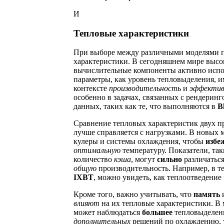
И
Тепловые характеристики
При выборе между различными моделями п
характеристики. В сегодняшнем мире высо
вычислительные компоненты активно испол
параметры, как уровень тепловыделения, и
контексте
производительность
и
эффектив
особенно в задачах, связанных с рендерин
данных, таких как те, что выполняются в
B
Сравнение тепловых характеристик двух пр
лучше справляется с нагрузками. В новых
кулеры и системы охлаждения, чтобы
избе
оптимальную
температуру. Показатели, так
количество
кэша
, могут
сильно
различаться
общую
производительность. Например, в тес
IXBT
, можно увидеть, как теплоотведение
Кроме того, важно учитывать, что
память
и
влияют
на их тепловые характеристики. В
может наблюдаться
большее
тепловыделени
дополнительных
решений по охлаждению, 