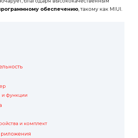
зочарует, благодаря высококачественным
программному обеспечению
, такому как MIUI.
ельность
мер
 и функции
а
ройства и комплект
приложения