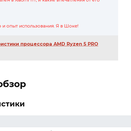
лен в Xiaomi 11T, и какие впечатления от его
 и опыт использования. Я в Шоке!
ристики процессора AMD Ryzen 5 PRO
обзор
истики