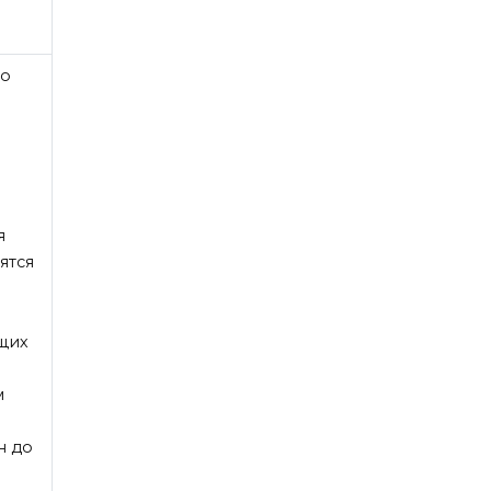
ео
я
ятся
щих
м
н до