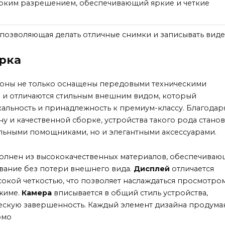
оким разрешением, обеспечивающий яркие и четкие
 позволяющая делать отличные снимки и записывать вид
рка
оны не только оснащены передовыми техническими
о и отличаются стильным внешним видом, который
кальность и принадлежность к премиум-классу. Благодар
 и качественной сборке, устройства такого рода станов
льными помощниками, но и элегантными аксессуарами.
олнен из высококачественных материалов, обеспечиваю
вание без потери внешнего вида.
Дисплей
отличается
сокой четкостью, что позволяет наслаждаться просмотро
жиме.
Камера
вписывается в общий стиль устройства,
ческую завершенность. Каждый элемент дизайна продума
рмо