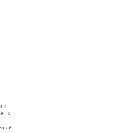
ь
е
и и
ично
а
омной