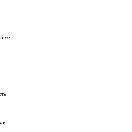
нтов,
о
оты
при