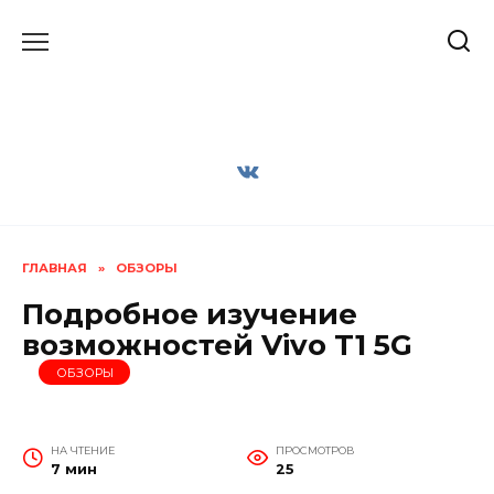
Перейти
к
содержанию
ГЛАВНАЯ
»
ОБЗОРЫ
Подробное изучение
возможностей Vivo T1 5G
ОБЗОРЫ
НА ЧТЕНИЕ
ПРОСМОТРОВ
7 мин
25