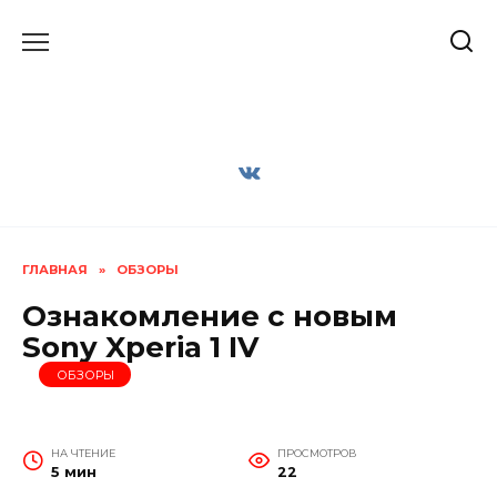
Перейти
к
содержанию
ГЛАВНАЯ
»
ОБЗОРЫ
Ознакомление с новым
Sony Xperia 1 IV
ОБЗОРЫ
НА ЧТЕНИЕ
ПРОСМОТРОВ
5 мин
22