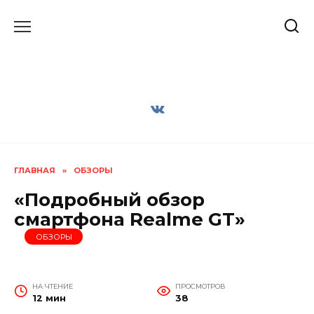
Перейти
к
содержанию
ГЛАВНАЯ
»
ОБЗОРЫ
«Подробный обзор
смартфона Realme GT»
ОБЗОРЫ
НА ЧТЕНИЕ
ПРОСМОТРОВ
12 мин
38