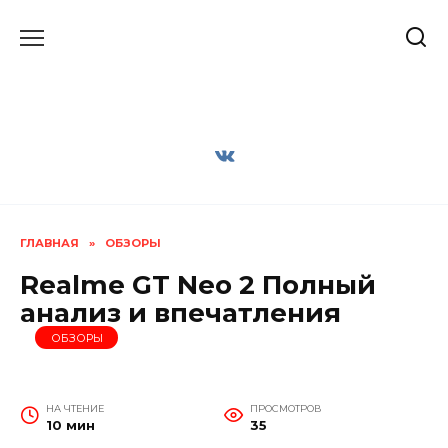
Перейти
к
содержанию
ГЛАВНАЯ
»
ОБЗОРЫ
Realme GT Neo 2 Полный
анализ и впечатления
ОБЗОРЫ
НА ЧТЕНИЕ
ПРОСМОТРОВ
10 мин
35