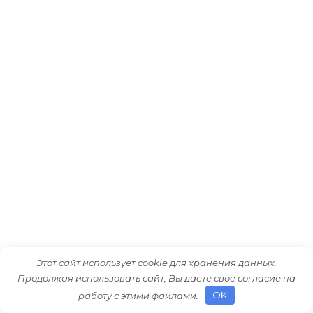
Обзор материнской платы Gigabyte
Этот сайт использует cookie для хранения данных.
Продолжая использовать сайт, Вы даете свое согласие на
B450M DS3H
работу с этими файлами.
OK
Современные материнские платы играют