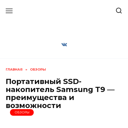
Перейти
к
содержанию
ГЛАВНАЯ
»
ОБЗОРЫ
Портативный SSD-
накопитель Samsung T9 —
преимущества и
возможности
ОБЗОРЫ