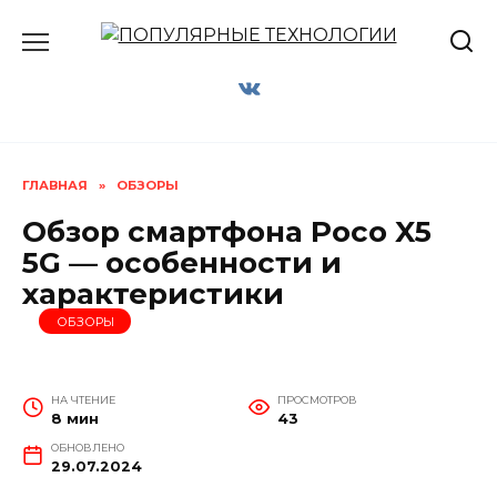
Перейти
к
содержанию
ГЛАВНАЯ
»
ОБЗОРЫ
Обзор смартфона Poco X5
5G — особенности и
характеристики
ОБЗОРЫ
НА ЧТЕНИЕ
ПРОСМОТРОВ
8 мин
43
ОБНОВЛЕНО
29.07.2024