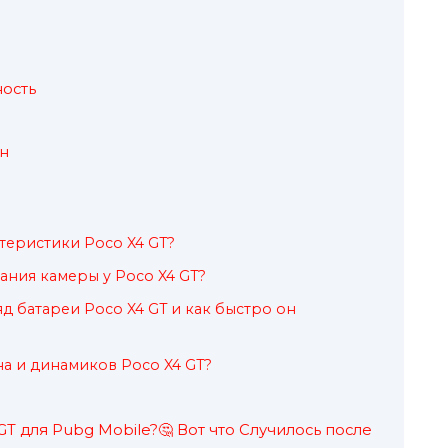
ость
н
теристики Poco X4 GT?
ания камеры у Poco X4 GT?
д батареи Poco X4 GT и как быстро он
на и динамиков Poco X4 GT?
GT для Pubg Mobile?🤔 Вот что Случилось после