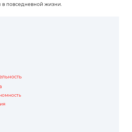
ы в повседневной жизни.
ельность
а
номность
ия