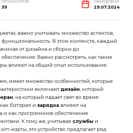
ПРОСМОТРОВ
ОБНОВЛЕНО
39
29.07.2024
джетах, важно учитывать множество аспектов,
 функциональность. В этом контексте, каждый
начиная от дизайна и сборки до
обеспечения. Важно рассмотреть, как такие
еры влияют на общий опыт использования.
аем, имеет множество особенностей, которые
рактеристики включают
дизайн
, который
экран
, на который падает свет во время
 как
батарея
и
зарядка
влияют на
а и как
программное обеспечение
ентами. К тому же, учитывая
службы
и
к
sim-карты
, это устройство предлагает ряд