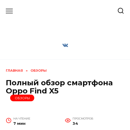
Перейти
к
содержанию
ГЛАВНАЯ
»
ОБЗОРЫ
Полный обзор смартфона
Oppo Find X5
ОБЗОРЫ
НА ЧТЕНИЕ
ПРОСМОТРОВ
7 мин
34