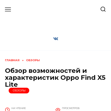
Перейти
к
содержанию
ГЛАВНАЯ
»
ОБЗОРЫ
Обзор возможностей и
характеристик Oppo Find X5
Lite
ОБЗОРЫ
НА ЧТЕНИЕ
ПРОСМОТРОВ