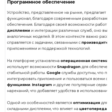
Программное обеспечение
Устройство, представленное на рынке, предлагает п
функционал, благодаря современным разработкам в
обеспечения. Благодаря своей возможности работат
дисплеями
и интеграции различных служб, оно выде
аналогичных моделей. В этом контексте важно рассмо
справляется с задачами, связанными с
производител
приложениями и поддержкой
технологий
.
На платформе установлена
операционная система
,
использует возможности
Snapdragon
для обеспечени
стабильной работы.
Google
службы доступны, что поз
интегрировать
приложения
и пользоваться всеми с
функциями
.
Instagram
и другие популярные
сервис
нареканий, что добавляет удобства в использовании 
Одной из особенностей является
оптимизация
для р
складными дисплеями, что влияет на
цветопередачу