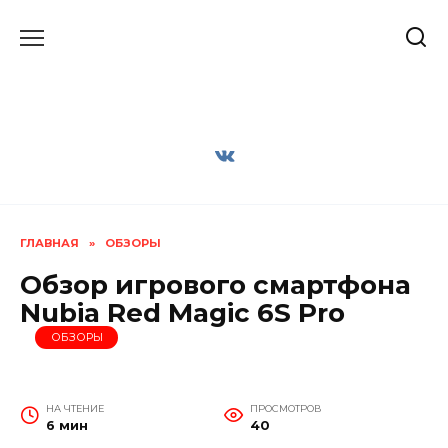
Перейти
к
содержанию
ГЛАВНАЯ
»
ОБЗОРЫ
Обзор игрового смартфона
Nubia Red Magic 6S Pro
ОБЗОРЫ
НА ЧТЕНИЕ
ПРОСМОТРОВ
6 мин
40