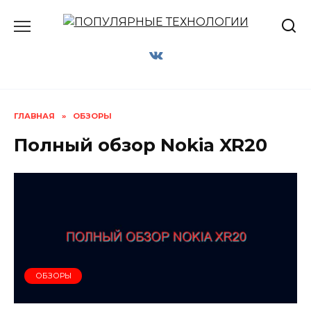
Перейти
к
содержанию
ГЛАВНАЯ
»
ОБЗОРЫ
Полный обзор Nokia XR20
ОБЗОРЫ