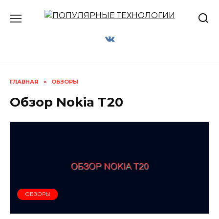
Перейти
к
содержанию
ГЛАВНАЯ
»
ОБЗОРЫ
Обзор Nokia T20
ОБЗОРЫ