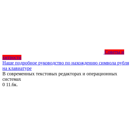
Советы и
хитрости
Наше подробное руководство по нахождению символа рубля
на клавиатуре
В современных текстовых редакторах и операционных
системах
0
11.6к.