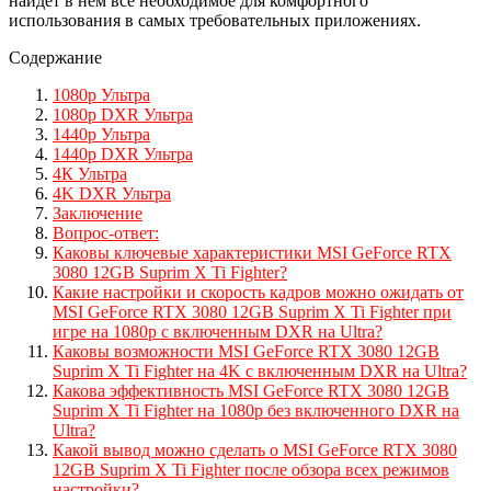
найдет в нем все необходимое для комфортного
использования в самых требовательных приложениях.
Содержание
1080p Ультра
1080p DXR Ультра
1440p Ультра
1440p DXR Ультра
4К Ультра
4K DXR Ультра
Заключение
Вопрос-ответ:
Каковы ключевые характеристики MSI GeForce RTX
3080 12GB Suprim X Ti Fighter?
Какие настройки и скорость кадров можно ожидать от
MSI GeForce RTX 3080 12GB Suprim X Ti Fighter при
игре на 1080p с включенным DXR на Ultra?
Каковы возможности MSI GeForce RTX 3080 12GB
Suprim X Ti Fighter на 4K с включенным DXR на Ultra?
Какова эффективность MSI GeForce RTX 3080 12GB
Suprim X Ti Fighter на 1080p без включенного DXR на
Ultra?
Какой вывод можно сделать о MSI GeForce RTX 3080
12GB Suprim X Ti Fighter после обзора всех режимов
настройки?