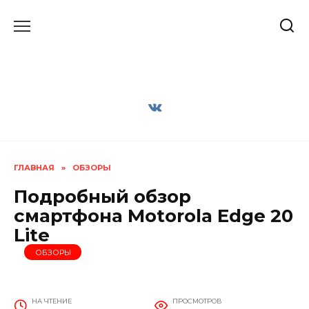
Перейти
к
содержанию
ГЛАВНАЯ
»
ОБЗОРЫ
Подробный обзор
смартфона Motorola Edge 20
Lite
ОБЗОРЫ
НА ЧТЕНИЕ
ПРОСМОТРОВ