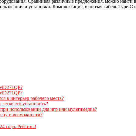
борудования. Сравнивая различные предложения, можно найти ва
ользования и установки. Комплектация, включая кабель Type-C 
n MD271QP?
n MD271QP?
я в интерьер рабочего места?
легко его установить?
 при использовании для игр или мультимедиа?
цену и возможности?
4 года. Рейтинг!