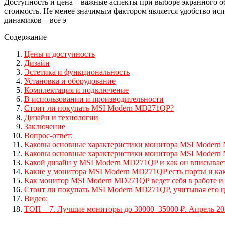
Доступность и цена – важные аспекты при выборе экранного о
стоимость. Не менее значимым фактором является удобство исп
динамиков – все э
Содержание
Цены и доступность
Дизайн
Эстетика и функциональность
Установка и оборудование
Комплектация и подключение
В использовании и производительности
Стоит ли покупать MSI Modern MD271QP?
Дизайн и технологии
Заключение
Вопрос-ответ:
Каковы основные характеристики монитора MSI Moder
Каковы основные характеристики монитора MSI Moder
Какой дизайн у MSI Modern MD271QP и как он вписываетс
Какие у монитора MSI Modern MD271QP есть порты и как 
Как монитор MSI Modern MD271QP ведет себя в работе и
Стоит ли покупать MSI Modern MD271QP, учитывая его 
Видео:
ТОП—7. Лучшие мониторы до 30000‒35000 ₽. Апрель 202