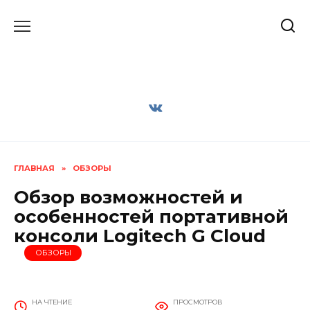
Перейти
к
содержанию
ГЛАВНАЯ
»
ОБЗОРЫ
Обзор возможностей и
особенностей портативной
консоли Logitech G Cloud
ОБЗОРЫ
НА ЧТЕНИЕ
ПРОСМОТРОВ