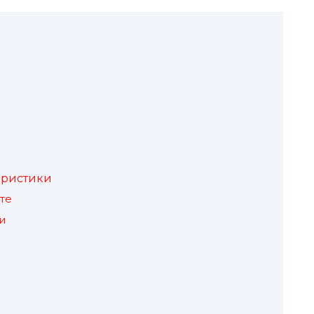
еристики
те
и