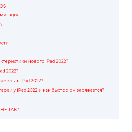
dOS
имизация
а
ости
ктеристики нового iPad 2022?
ad 2022?
амеры в iPad 2022?
ареи у iPad 2022 и как быстро он заряжается?
 НЕ ТАК?