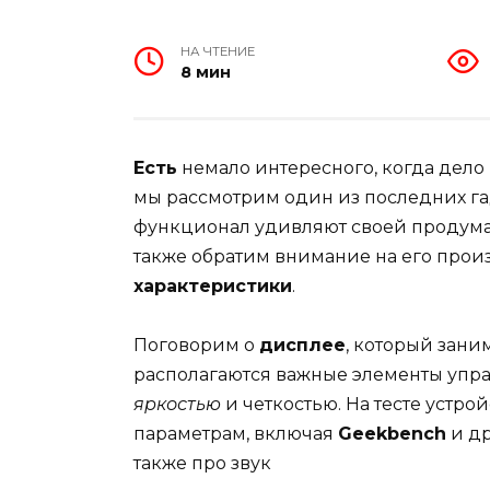
НА ЧТЕНИЕ
8 мин
Есть
немало интересного, когда дело 
мы рассмотрим один из последних га
функционал удивляют своей продума
также обратим внимание на его прои
характеристики
.
Поговорим о
дисплее
, который зани
располагаются важные элементы управ
яркостью
и четкостью. На тесте устро
параметрам, включая
Geekbench
и др
также про звук