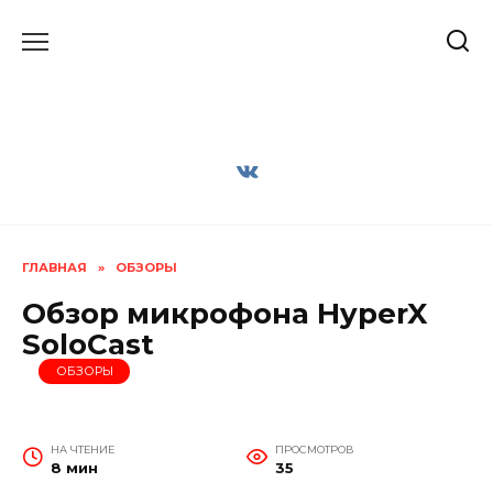
Перейти
к
содержанию
ГЛАВНАЯ
»
ОБЗОРЫ
Обзор микрофона HyperX
SoloCast
ОБЗОРЫ
НА ЧТЕНИЕ
ПРОСМОТРОВ
8 мин
35