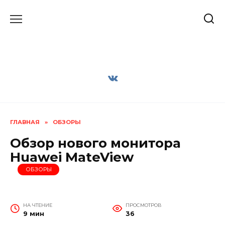
Перейти
к
содержанию
ГЛАВНАЯ
»
ОБЗОРЫ
Обзор нового монитора
Huawei MateView
ОБЗОРЫ
НА ЧТЕНИЕ
ПРОСМОТРОВ
9 мин
36