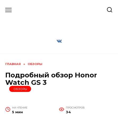
Перейти
к
содержанию
ГЛАВНАЯ
»
ОБЗОРЫ
Подробный обзор Honor
Watch GS 3
ОБЗОРЫ
НА ЧТЕНИЕ
ПРОСМОТРОВ
5 мин
34