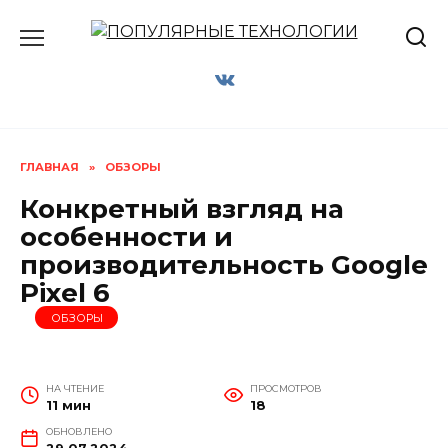
Перейти
к
содержанию
ГЛАВНАЯ
»
ОБЗОРЫ
Конкретный взгляд на
особенности и
производительность Google
Pixel 6
ОБЗОРЫ
НА ЧТЕНИЕ
ПРОСМОТРОВ
11 мин
18
ОБНОВЛЕНО