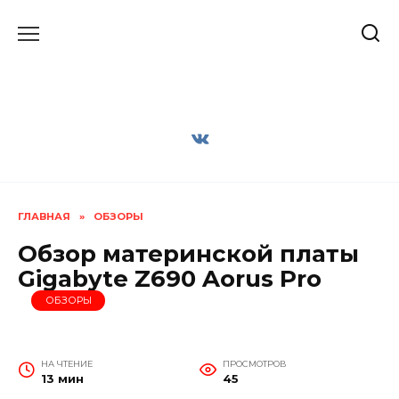
Перейти
к
содержанию
ГЛАВНАЯ
»
ОБЗОРЫ
Обзор материнской платы
Gigabyte Z690 Aorus Pro
ОБЗОРЫ
НА ЧТЕНИЕ
ПРОСМОТРОВ
13 мин
45