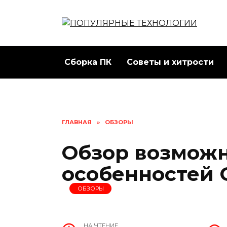
Перейти
к
содержанию
Сборка ПК
Советы и хитрости
ГЛАВНАЯ
»
ОБЗОРЫ
Обзор возможн
особенностей G
ОБЗОРЫ
НА ЧТЕНИЕ