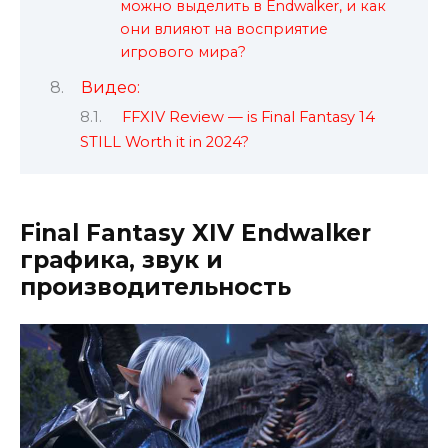
можно выделить в Endwalker, и как
они влияют на восприятие
игрового мира?
Видео:
FFXIV Review — is Final Fantasy 14
STILL Worth it in 2024?
Final Fantasy XIV Endwalker
графика, звук и
производительность