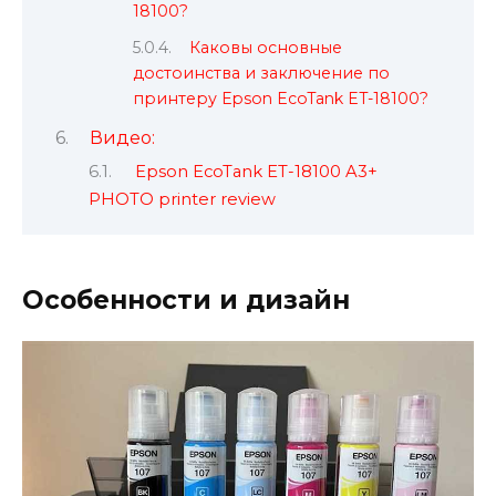
18100?
Каковы основные
достоинства и заключение по
принтеру Epson EcoTank ET-18100?
Видео:
Epson EcoTank ET-18100 A3+
PHOTO printer review
Особенности и дизайн