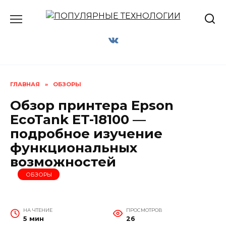
Перейти
к
содержанию
ГЛАВНАЯ
»
ОБЗОРЫ
Обзор принтера Epson
EcoTank ET-18100 —
подробное изучение
функциональных
возможностей
ОБЗОРЫ
НА ЧТЕНИЕ
ПРОСМОТРОВ
5 мин
26