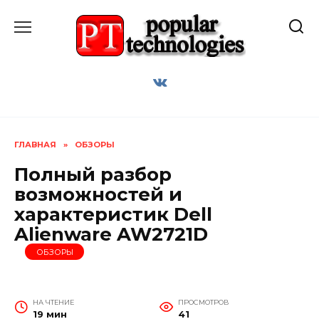
Перейти
к
содержанию
ГЛАВНАЯ
»
ОБЗОРЫ
Полный разбор
возможностей и
характеристик Dell
Alienware AW2721D
ОБЗОРЫ
НА ЧТЕНИЕ
ПРОСМОТРОВ
19 мин
41