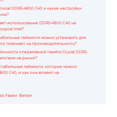
rucial DDR5-4800 C40 и какие настройки
ьны?
ает использование DDR5-4800 C40 на
оров Intel?
табильные тайминги можно установить для
к это повлияет на производительность?
енности оперативной памяти Crucial DDR5-
алогами на рынке?
стабильные тайминги, которые можно
4800 C40, и как они влияют на
t Faster. Better.