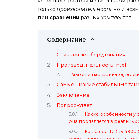
успешного разгона и стабильной рабо
только
производительность
, но и во
при
сравнении
разных
комплектов
.
Содержание
Сравнение оборудования
Производительность Intel
Разгон и настройка задерж
Самые низкие стабильные та
Заключение
Вопрос-ответ:
Какие особенности у о
она проявляется в реальных 
Как Crucial DDR5-480
оперативной памяти на рын