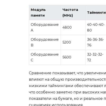
Модуль
Частота
Тайминги
памяти
(MHz)
Оборудование
40-40-40-
4800
A
80
Оборудование
36-36-36-
5200
B
76
Оборудование
32-32-32-
5600
C
72
Сравнение показывает, что увеличен
влияют на общую производительность
низкими таймингами обеспечивают л
что особенно заметно при высоких наг
показатели на бумаге, но и реальное
сценариях использования.