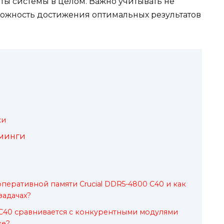
ты системы в целом. Важно учитывать не
зможность достижения оптимальных результатов
ки
йминги
перативной памяти Crucial DDR5-4800 C40 и как
задачах?
0 C40 сравнивается с конкурентными модулями
ке?