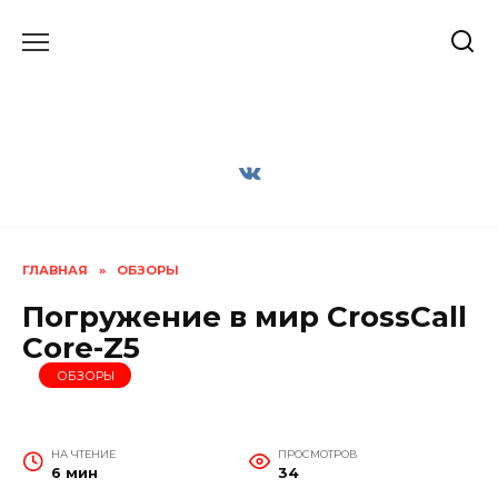
Перейти
к
содержанию
ГЛАВНАЯ
»
ОБЗОРЫ
Погружение в мир CrossCall
Core-Z5
ОБЗОРЫ
НА ЧТЕНИЕ
ПРОСМОТРОВ
6 мин
34