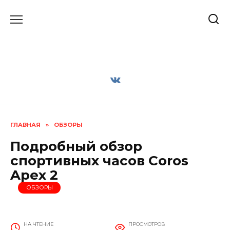
Перейти
к
содержанию
ГЛАВНАЯ
»
ОБЗОРЫ
Подробный обзор
спортивных часов Coros
Apex 2
ОБЗОРЫ
НА ЧТЕНИЕ
ПРОСМОТРОВ