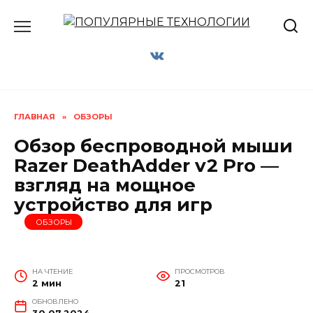
Перейти
к
содержанию
ГЛАВНАЯ
»
ОБЗОРЫ
Обзор беспроводной мыши
Razer DeathAdder v2 Pro —
взгляд на мощное
устройство для игр
ОБЗОРЫ
НА ЧТЕНИЕ
ПРОСМОТРОВ
2 мин
21
ОБНОВЛЕНО