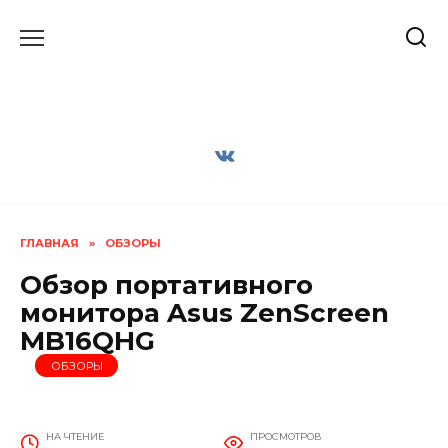
Перейти
к
содержанию
ГЛАВНАЯ
»
ОБЗОРЫ
Обзор портативного
монитора Asus ZenScreen
MB16QHG
ОБЗОРЫ
НА ЧТЕНИЕ
ПРОСМОТРОВ