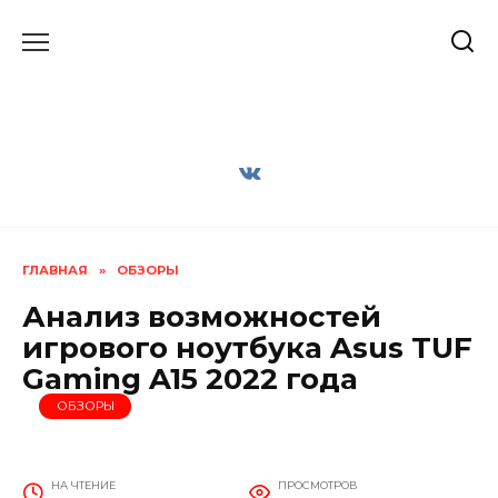
Перейти
к
содержанию
ГЛАВНАЯ
»
ОБЗОРЫ
Анализ возможностей
игрового ноутбука Asus TUF
Gaming A15 2022 года
ОБЗОРЫ
НА ЧТЕНИЕ
ПРОСМОТРОВ