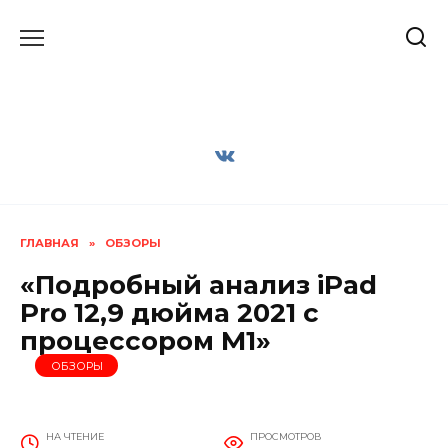
Перейти
к
содержанию
ГЛАВНАЯ
»
ОБЗОРЫ
«Подробный анализ iPad
Pro 12,9 дюйма 2021 с
процессором M1»
ОБЗОРЫ
НА ЧТЕНИЕ
ПРОСМОТРОВ