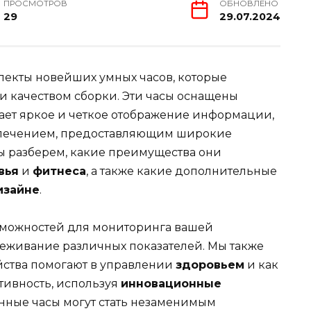
ПРОСМОТРОВ
ОБНОВЛЕНО
29
29.07.2024
спекты новейших умных часов, которые
 качеством сборки. Эти часы оснащены
вает яркое и четкое отображение информации,
печением, предоставляющим широкие
ы разберем, какие преимущества они
вья
и
фитнеса
, а также какие дополнительные
изайне
.
зможностей для мониторинга вашей
еживание различных показателей. Мы также
ойства помогают в управлении
здоровьем
и как
тивность, используя
инновационные
анные часы могут стать незаменимым