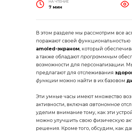
НА ЧТЕНИЕ
7 мин
В этом разделе мы рассмотрим все а
поражают своей функциональностью и
amoled-экраном
, который обеспечи
а также обладают
программным
обес
возможности для персонализации. М
предлагают для отслеживания
здоро
функции
можно найти в их базовом
д
Эти умные часы имеют множество во
активности, включая
автономное
отсл
уделим внимание тому, как эти устр
можно улучшить свою физическую ак
решения. Кроме того, обсудим, как д