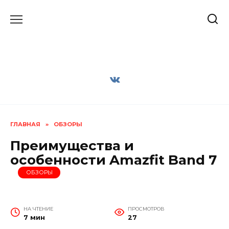
Перейти
к
содержанию
ГЛАВНАЯ
»
ОБЗОРЫ
Преимущества и
особенности Amazfit Band 7
ОБЗОРЫ
НА ЧТЕНИЕ
ПРОСМОТРОВ
7 мин
27