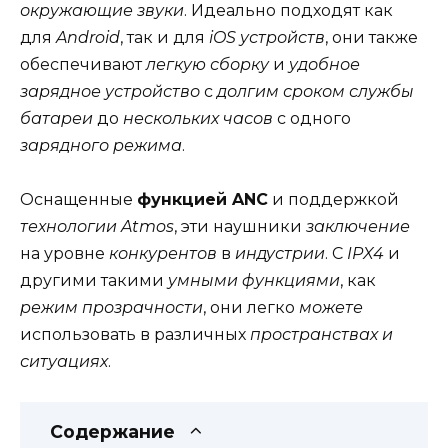
окружающие звуки
. Идеально подходят как
для
Android
, так и для
iOS устройств
, они также
обеспечивают
легкую сборку
и
удобное
зарядное устройство
с
долгим сроком службы
батареи
до
нескольких часов
с одного
зарядного режима
.
Оснащенные
функцией ANC
и поддержкой
технологии Atmos
, эти наушники
заключение
на уровне
конкурентов
в
индустрии
. С
IPX4
и
другими такими
умными функциями
, как
режим прозрачности
, они легко
можете
использовать в различных
пространствах и
ситуациях
.
Содержание