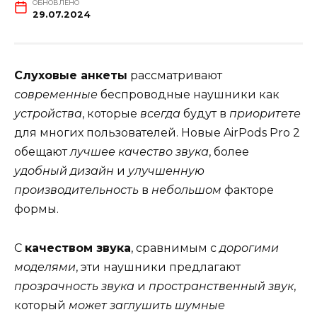
ОБНОВЛЕНО
29.07.2024
Слуховые анкеты
рассматривают
современные
беспроводные наушники как
устройства
, которые
всегда
будут в
приоритете
для многих пользователей. Новые AirPods Pro 2
обещают
лучшее качество звука
, более
удобный дизайн
и
улучшенную
производительность
в
небольшом
факторе
формы.
С
качеством звука
, сравнимым с
дорогими
моделями
, эти наушники предлагают
прозрачность звука
и
пространственный звук
,
который
может заглушить шумные