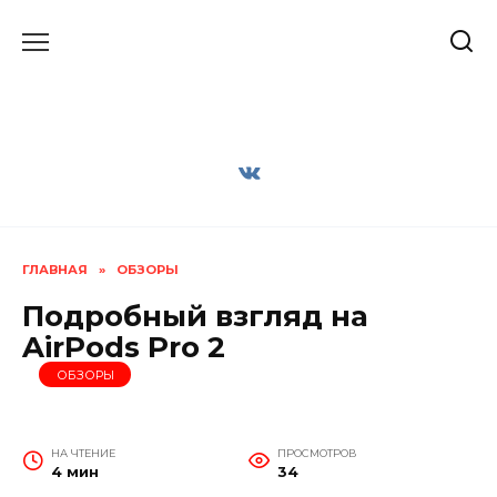
Перейти
к
содержанию
ГЛАВНАЯ
»
ОБЗОРЫ
Подробный взгляд на
AirPods Pro 2
ОБЗОРЫ
НА ЧТЕНИЕ
ПРОСМОТРОВ
4 мин
34