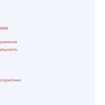
мера
ображения
ельность
ктеристики