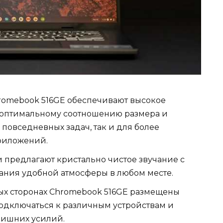
romebook 516GE обеспечивают высокое
 оптимальному соотношению размера и
повседневных задач, так и для более
риложений.
предлагают кристально чистое звучание с
ания удобной атмосферы в любом месте.
ых сторонах Chromebook 516GE размещены
подключаться к различным устройствам и
лишних усилий.