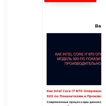
Вам
Как Intel Core i7 870 Опережает
920 по Показателям и Производ
Современные процессоры демонстр