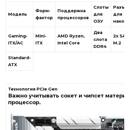
Слоты
Разъе
Форм-
Поддержка
Модель
для
для
фактор
процессоров
ОЗУ
накоп
Два
Gaming-
Mini-
AMD Ryzen,
2x SATA
слота
ITX/AC
ITX
Intel Core
M.2
DDR4
Standard-
ATX
Технология PCIe Gen
Важно учитывать сокет и чипсет матери
процессор.