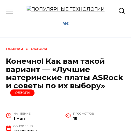
Перейти
к
содержанию
ГЛАВНАЯ
»
ОБЗОРЫ
Конечно! Как вам такой
вариант — «Лучшие
материнские платы ASRock
и советы по их выбору»
ОБЗОРЫ
НА ЧТЕНИЕ
ПРОСМОТРОВ
1 мин
15
ОБНОВЛЕНО