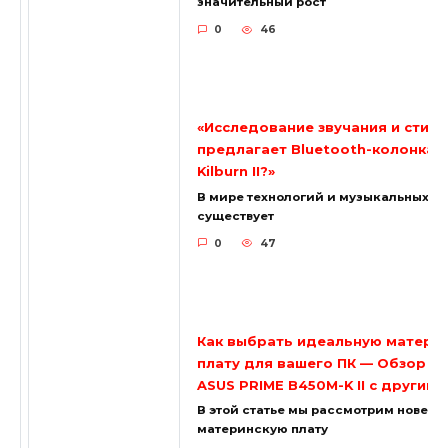
значительный рост
0
46
«Исследование звучания и стиля
предлагает Bluetooth-колонка M
Kilburn II?»
В мире технологий и музыкальных а
существует
0
47
Как выбрать идеальную матери
плату для вашего ПК — Обзор и
ASUS PRIME B450M-K II с другим
В этой статье мы рассмотрим новей
материнскую плату