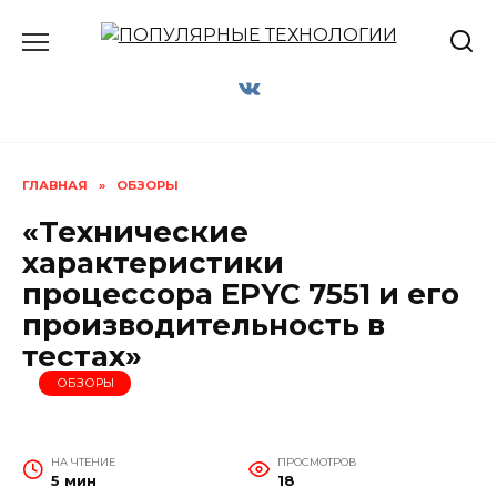
Перейти
к
содержанию
ГЛАВНАЯ
»
ОБЗОРЫ
«Технические
характеристики
процессора EPYC 7551 и его
производительность в
тестах»
ОБЗОРЫ
НА ЧТЕНИЕ
ПРОСМОТРОВ
5 мин
18