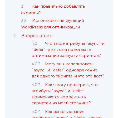
Как правильно добавлять
скрипты?
Использование функций
WordPress для оптимизации
Вопрос-ответ:
Что такое атрибуты `async` и
`defer`, и как они помогают в
оптимизации загрузки скриптов?
Могу ли я использовать
`async` и `defer` одновременно
для одного скрипта, и что это даст?
Как я могу проверить, что
атрибуты `async` и `defer`
применяются корректно к
скриптам на моей странице?
Как использование
атрибутов `async` и `defer` влияет