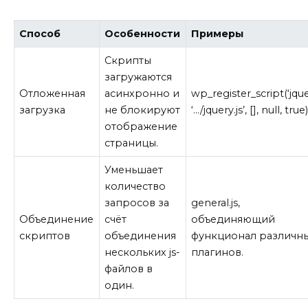
Способ
Особенности
Примеры
Скрипты
загружаются
Отложенная
асинхронно и
wp_register_script(‘jque
загрузка
не блокируют
‘…/jquery.js’, [], null, true)
отображение
страницы.
Уменьшает
количество
запросов за
general.js,
Объединение
счёт
объединяющий
скриптов
объединения
функционал различн
нескольких js-
плагинов.
файлов в
один.