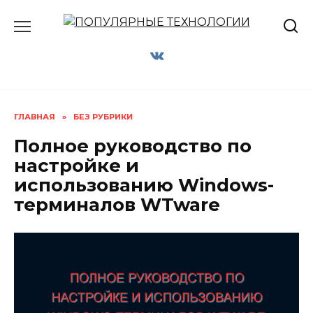
Перейти
к
содержанию
ГЛАВНАЯ
»
БЕЗ РУБРИКИ
Полное руководство по
настройке и
использованию Windows-
терминалов WTware