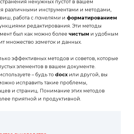
устранения ненужных пустот в вашем
ся различными инструментами и методами,
виш, работа с
панелями
и
форматированием
функциями редактирования. Эти методы
умент был как можно более
чистым
и удобным
жит множество
заметок
и данных.
лько эффективных методов и советов, которые
пустых элементов в вашем документе.
используете – будь то
docx
или другой, вы
 можно исправить такие проблемы,
ацев и страниц. Понимание этих методов
более приятной и продуктивной.