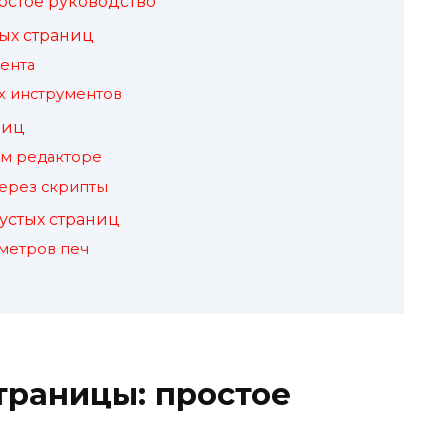
остое руководство
ых страниц
ента
х инструментов
ниц
ом редакторе
через скрипты
устых страниц
метров печ
траницы: простое