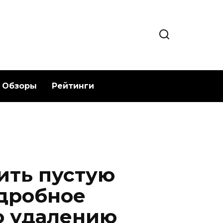
Обзоры
Рейтинги
ить пустую
дробное
о удалению